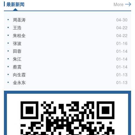
最新新闻
More
周圣涛
04-30
王浩
04-22
朱桂全
04-22
张波
01-16
田蓉
01-14
朱江
01-14
蔡震
01-14
向生霞
01-13
金永东
01-13