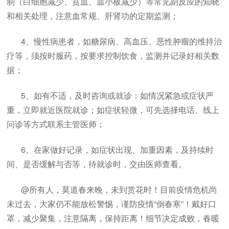
制（白细胞减少、贫血、血小板减少）等常见副反应的知晓
和相关处理，注意血常规、肝肾功的定期监测；
4、慢性病患者，如糖尿病、高血压、恶性肿瘤的维持治
疗等，须按时服药，按要求控制饮食，监测并记录好相关数
据；
5、如有不适，及时咨询或就诊：如情况紧急或症状严
重，立即就近医院就诊；如症状轻微，可先选择电话、线上
问诊等方式联系主管医师；
6、在家做好记录，如症状出现、加重因素，及持续时
间、是否缓解与否等，待就诊时，交由医师查看。
@所有人，莫道春来晚，未到赏花时！目前疫情危机尚
未过去，大家仍不能放松警惕，谨防疫情“倒春寒”！戴好口
罩，减少聚集，注意隔离，保持距离！细节决定成败，春暖