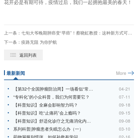
花开必是有期可待，疫情过后，我们一起拥抱最美的春天！
上一条：七旬大爷晚期肺癌变“早癌”！蔡晓虹教授：这种新方式可尝试
下一条：疫路无阻 为你护航
返回列表
最新新闻
More
【第32个全国肿瘤防治周】一场看似“常规”的母亲体检，竟成为阻断癌症的“关键防线”
04-21
“专科化”的小众科普，我们为何需要它？
07-11
【科普知识】全麻会影响智力吗？
09-18
【科普知识】吃“止痛药”会上瘾吗？
09-15
【科普知识】舒适化诊疗之无痛消化内镜检查
09-08
系列科普|肿瘤患者失眠怎么办（一）
03-10
药物漏服别慌张，如何补救有学问
02-16