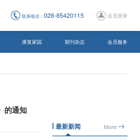
028-85420115
会员登录
联系电话：
康复家园
期刊杂志
会员服务
康复会简介
抗癌明星
公益活动
会员活动
会员申请须知
入会申请
相关下载
其他
》的通知
最新新闻
More