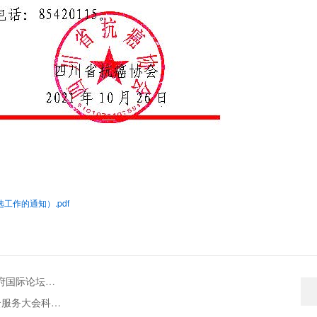
选工作的通知）.pdf
上一条：【278】四川省抗癌协会关于举办第五届华西泌尿肿瘤天府国际论坛暨第七次泌尿男生殖系肿瘤学术会议暨2021年四川省医学会泌尿外科专委会肿瘤学组年会的通知（第一轮）
下一条：转发《四川省科协关于组织开展首届科创中国 天府科技云服务大会科创项目征集的通知》的通知