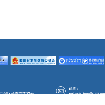
邮箱：
武侯区长寿南路37号
sckaxh_bgs@163.co