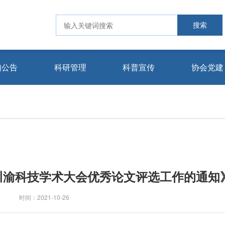
知公告
科研管理
科普宣传
协会党建
科研成果
科技前沿
常见恶性肿瘤
科普知识
党员风采
党建动态
1川渝科技学术大会优秀论文评选工作的通知
时间：2021-10-26