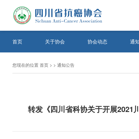
首页
关于协会
协会动态
通
理事会成员
专业委员会
协会简介
协会章程
组织架构
单位会员
联系我们
协会新闻
您现在的位置
首页
>
>
通知公告
转发《四川省科协关于开展202