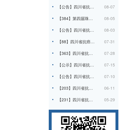
【公告】四川省抗癌协会关于引入第三方机构协助办理自然人劳务报酬数电发票相关服务的询比价第二轮通知
08-07
【384】第四届珠峰食管癌学术大会暨第十八次食管癌专委会学术会议暨胸部肿瘤多学科交流会的通知（第一轮）
08-05
【公告】四川省抗癌协会关于引入第三方机构协助办理自然人劳务报酬数电发票相关服务的询比价通知
08-03
【88】四川省抗癌协会关于召开晴系天府-肿瘤规范化诊疗质量提升行动的通知
07-31
【363】四川省抗癌协会关于举办2026年淋巴水肿治疗高级实践培训班的通知（第二轮）
07-28
【公示】四川省抗癌协会关于第六届天府乳腺癌大会会务比选结果的公告
07-15
【公告】四川省抗癌协会关于第六届天府乳腺癌大会会务服务公司的比选公告
07-10
【203】四川省抗癌协会关于召开第七次肿瘤呼吸病学学术会议的通知
06-11
【231】四川省抗癌协会关于申报2026年度第一批肿瘤临床专项科研项目的通知
05-29